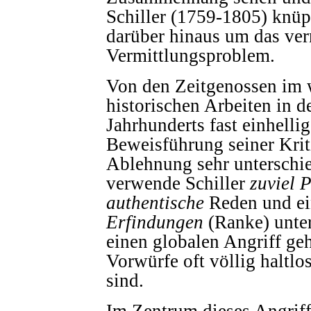
Schiller (1759-1805) knüp
darüber hinaus um das ver
Vermittlungsproblem.
Von den Zeitgenossen im w
historischen Arbeiten in de
Jahrhunderts fast einhelli
Beweisführung seiner Kritik
Ablehnung sehr unterschie
verwende Schiller
zuviel 
authentische
Reden und ei
Erfindungen
(Ranke) unter
einen globalen Angriff ge
Vorwürfe oft völlig haltl
sind.