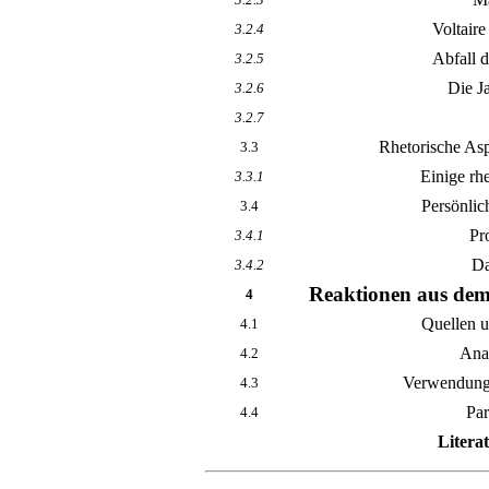
Voltair
3.2.4
Abfall 
3.2.5
Die J
3.2.6
3.2.7
Rhetorische As
3.3
Einige rh
3.3.1
Persönlic
3.4
Pr
3.4.1
Da
3.4.2
Reaktionen aus dem
4
Quellen u
4.1
Ana
4.2
Verwendung
4.3
Par
4.4
Litera