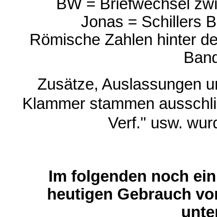
BW = Briefwechsel zwi
Jonas = Schillers Br
Römische Zahlen hinter d
Ban
Zusätze, Auslassungen u
Klammer stammen ausschließ
Verf." usw. wur
Im folgenden noch eini
heutigen Gebrauch vo
unte