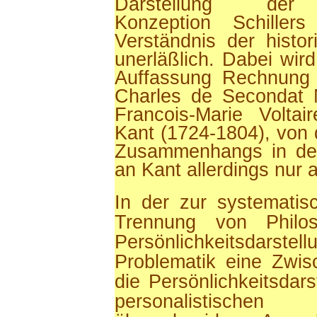
Darstellung der g
Konzeption Schiller
Verständnis der histor
unerläßlich. Dabei wi
Auffassung Rechnung 
Charles de Secondat 
Francois-Marie Volta
Kant (1724-1804), von 
Zusammenhangs in der
an Kant allerdings nur 
In der zur systematis
Trennung von Philo
Persönlichkeitsdarstel
Problematik eine Zwisc
die Persönlichkeitsdars
personalistische